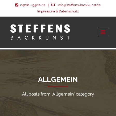
04281 - 9502-02
|
info@steffens-backkunst.de
Impressum & Datenschutz
ALLGEMEIN
All posts from 'Allgemein' category